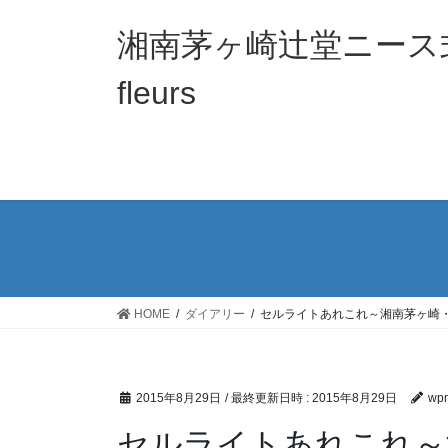
コ
ナ
ン
ビ
湘南茅ヶ崎辻堂ニース式
テ
ゲ
ン
ー
fleurs
ツ
シ
へ
ョ
ス
ン
キ
に
ッ
移
プ
動
HOME
ダイアリー
セルライトあれこれ～湘南茅ヶ崎・辻堂
2015年8月29日
/ 最終更新日時 :
2015年8月29日
wpm
セルライトあれこれ～