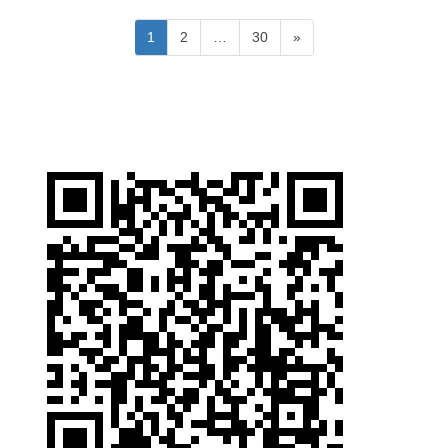
投
固
固
固
1
2
…
30
»
稿
定
定
定
ペ
ペ
ペ
ナ
ー
ー
ー
ビ
ジ
ジ
ジ
ゲ
ー
シ
ョ
ン